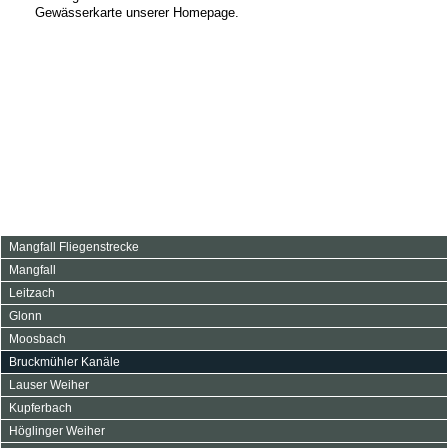
Gewässerkarte unserer Homepage.
Navigation
Mangfall Fliegenstrecke
überspringen
Mangfall
Leitzach
Glonn
Moosbach
Bruckmühler Kanäle
Lauser Weiher
Kupferbach
Höglinger Weiher