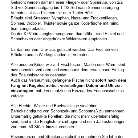
Gefischt werden darf mit einer Fliegen- oder Spinnrute, von 1/2
Std vor Sonnenaufgang bis 1 1/2 Std nach Sonnenuntergang.
Verboten ist das Fischen mit dem Tiroler Hölzl.
Erlaubt sind Streamer, Nymphen, Nass- und Trockenfliegen,
Spinner, Wobbler, Twister sowie ganze Köderfische mit mind.
6cm Länge erlaubt.
Da der KFV ein Jungfischprogramm durchführt, sind Einzel-und
Schonhaken oder angedrückte Widerhaken empfohlen.
Es darf nur vom Ufer aus gefischt werden. Das Fischen von
Brücken und in Werksgeländen ist verboten.
Alle anderen Köder wie z.B Fischfetzen, Maden oder Wurm sind
ausnahmslos verboten und werden mit dem ersatzlosen Einzug
des Erlaubnisscheins geahndet.
Auch das Versäumnis, gefangene Fische nicht
sofort nach dem
Fang
mit
Kugelschreiber, vierstelligem Datum und Uhrzeit
einzutragen
, hat den ersatzlosen Einzug des Erlaubnisscheins
zufolge.
Alle Hechte, Waller und Bachsaiblinge sind ohne
Berücksichtigung von Schonzeit- und Schonmaß zu entnehmen.
Untermaßig gehakte Forellen, die nicht mehr überlebensfähig
sind, sind in die Fangliste einzutragen und dem Jahreskontingent
von max. 50 Stück hinzuzurechnen.
Reviergrenzen und Streckenabschnitte entnehmen Sie bitte der